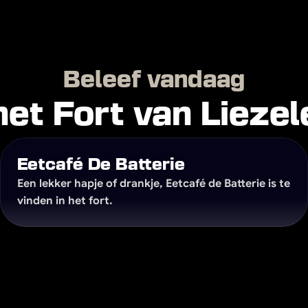
ectie
ter
Beleef vandaag
acht voor kwaliteit, smaak en beleving. Of je nu kom
het Fort van Liezel
indt altijd iets dat bij het moment past.
Eetcafé De Batterie
Een lekker hapje of drankje, Eetcafé de Batterie is te 
vinden in het fort.