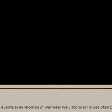
events er aankomen of wanneer we uitzonderlijk gesloten zij