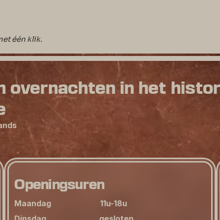
et één klik.
n overnachten in het histo
e
ands
Openingsuren
Maandag                         11u-18u
Dinsdag                           gesloten