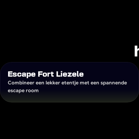
Onze sel
drankkaart met karak
Onze drankenkaart is samengesteld met aand
lunch, een diner of een gezellige avond, je v
Escape Fort Liezele
Combineer een lekker etentje met een spannende 
escape room