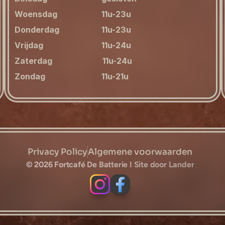
Woensdag                      11u-23u
Donderdag                     11u-23u
Vrijdag                             11u-24u
Zaterdag                         11u-24u
Zondag                            11u-21u
Privacy Policy
Algemene voorwaarden
© 2026 Fortcafé De Batterie I Site door Lander