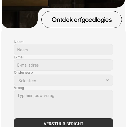
Contacteer ons
Vul onderstaand formulier in en wij komen binnen 
Ontdek erfgoedlogies
de twee dagen hierop terug. 
Naam
E-mail
Onderwerp
Vraag
VERSTUUR BERICHT