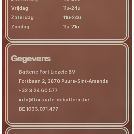
Vrijdag                             11u-24u
Zaterdag                         11u-24u
Zondag                            11u-21u
Gegevens
Batterie Fort Liezele BV
Fortbaan 2, 2870 Puurs-Sint-Amands
+32 3 24 60 577
info@fortcafe-debatterie.be
BE 1033.071.477